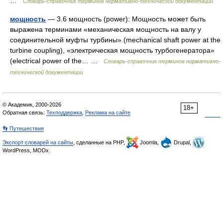
…
Словарь-справочник терминов нормативно-технической документации
мощность
— 3.6 мощность (power): Мощность может быть
выражена терминами «механическая мощность на валу у
соединительной муфты турбины» (mechanical shaft power at the
turbine coupling), «электрическая мощность турбогенератора»
(electrical power of the… …
Словарь-справочник терминов нормативно-
технической документации
© Академик, 2000-2026
18+
Обратная связь:
Техподдержка
,
Реклама на сайте
👣 Путешествия
Экспорт словарей на сайты
, сделанные на PHP,
Joomla,
Drupal,
WordPress, MODx.