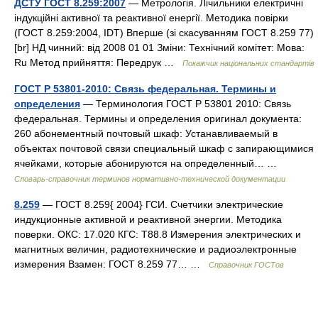
ДСТУ ГОСТ 8.259:2007
— Метрологія. Лічильники електричні
індукційні активної та реактивної енергії. Методика повірки
(ГОСТ 8.259:2004, IDT) Вперше (зі скасуванням ГОСТ 8.259 77)
[br] НД чинний: від 2008 01 01 Зміни: Технічний комітет: Мова:
Ru Метод прийняття: Передрук …
Покажчик національних стандартів
ГОСТ Р 53801-2010: Связь федеральная. Термины и
определения
— Терминология ГОСТ Р 53801 2010: Связь
федеральная. Термины и определения оригинал документа:
260 абонементный почтовый шкаф: Устанавливаемый в
объектах почтовой связи специальный шкаф с запирающимися
ячейками, которые абонируются на определенный… …
Словарь-справочник терминов нормативно-технической документации
8.259
— ГОСТ 8.259{ 2004} ГСИ. Счетчики электрические
индукционные активной и реактивной энергии. Методика
поверки. ОКС: 17.020 КГС: Т88.8 Измерения электрических и
магнитных величин, радиотехнические и радиоэлектронные
измерения Взамен: ГОСТ 8.259 77… …
Справочник ГОСТов