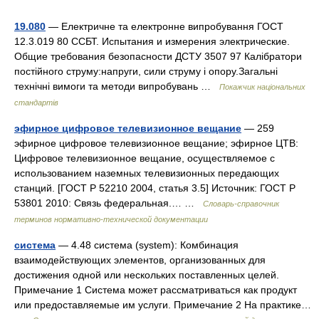
19.080
— Електричне та електронне випробування ГОСТ
12.3.019 80 ССБТ. Испытания и измерения электрические.
Общие требования безопасности ДСТУ 3507 97 Калібратори
постійного струму:напруги, сили струму і опору.Загальні
технічні вимоги та методи випробувань …
Покажчик національних
стандартів
эфирное цифровое телевизионное вещание
— 259
эфирное цифровое телевизионное вещание; эфирное ЦТВ:
Цифровое телевизионное вещание, осуществляемое с
использованием наземных телевизионных передающих
станций. [ГОСТ Р 52210 2004, статья 3.5] Источник: ГОСТ Р
53801 2010: Связь федеральная.… …
Словарь-справочник
терминов нормативно-технической документации
система
— 4.48 система (system): Комбинация
взаимодействующих элементов, организованных для
достижения одной или нескольких поставленных целей.
Примечание 1 Система может рассматриваться как продукт
или предоставляемые им услуги. Примечание 2 На практике…